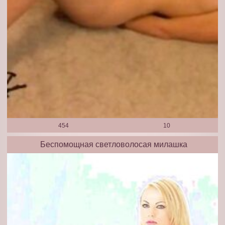
454
10
Беспомощная светловолосая милашка