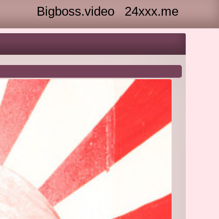
Bigboss.video
24xxx.me