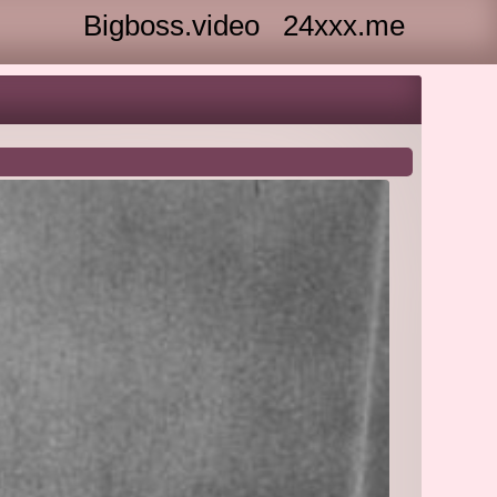
Bigboss.video
24xxx.me